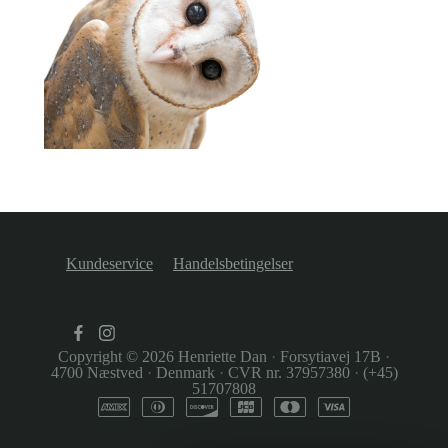
Kundeservice
Handelsbetingelser
Copyright © 2026
Henriette Dan
·
Forsytiavej 17B
·
4700 Næstved
·
Denmark
·
CVR nr. 37957380
·
(+45)
51707808