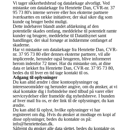
Vi tager sikkerhedsbrud og datalækage alvorligt. Ved
mistanke om datalækage fra Henriette Dan, CVR-nr. 37
95 73 80's interne servere eller hos eksterne partnere
iværksættes en række initiativer, der skal sikre dig som
kunde og bruger bedst muligt.
Dette indebærer blandt andet afdækning af den
potentielle skades omfang, meddelelse til potentielt ramte
kunder og brugere, meddelelse til Datatilsynet samt
handlinger, der skal forsøge at inddæmme omfanget af
skaderne.
Har vi mistanke om datalækage fra Henriette Dan, CVR-
nr. 37 95 73 80 eller dennes eksterne partnere, vil alle
implicerede, herunder også brugeren, blive informeret
herom indenfor 72 timer. Har du mistanke om, at dine
data er lækket fra Henriette Dan, CVR-nr. 37 95 73 80,
bedes du til hver en tid tage kontakt til os.
Adgang til oplysninger
Du kan altid ændre i dine kontooplysninger og
interesseområder og herunder angive, om du ønsker, at vi
skal kontakte dig i forbindelse med tilbud på varer eller
serviceydelser eller framelde dig nyhedsbreve. I bunden
af hver mail fra os, er der link til de oplysninger, du kan
ændre.
Du kan altid få oplyst, hvilke oplysninger vi har
registreret om dig. Hvis du ønsker at modtage en kopi af
disse oplysninger, bedes du kontakte os på:
info@henriettedan.dk.
Såfremt du ønsker alle data slettet, bedes du kontakte os