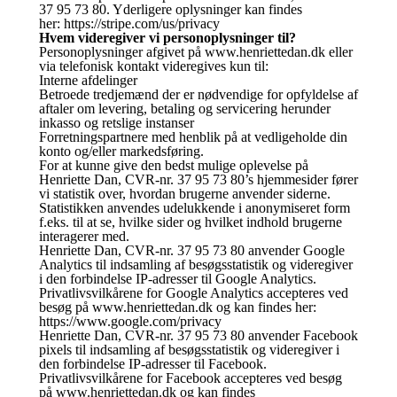
37 95 73 80. Yderligere oplysninger kan findes
her: https://stripe.com/us/privacy
Hvem videregiver vi personoplysninger til?
Personoplysninger afgivet på www.henriettedan.dk eller
via telefonisk kontakt videregives kun til:
Interne afdelinger
Betroede tredjemænd der er nødvendige for opfyldelse af
aftaler om levering, betaling og servicering herunder
inkasso og retslige instanser
Forretningspartnere med henblik på at vedligeholde din
konto og/eller markedsføring.
For at kunne give den bedst mulige oplevelse på
Henriette Dan, CVR-nr. 37 95 73 80’s hjemmesider fører
vi statistik over, hvordan brugerne anvender siderne.
Statistikken anvendes udelukkende i anonymiseret form
f.eks. til at se, hvilke sider og hvilket indhold brugerne
interagerer med.
Henriette Dan, CVR-nr. 37 95 73 80 anvender Google
Analytics til indsamling af besøgsstatistik og videregiver
i den forbindelse IP-adresser til Google Analytics.
Privatlivsvilkårene for Google Analytics accepteres ved
besøg på www.henriettedan.dk og kan findes her:
https://www.google.com/privacy
Henriette Dan, CVR-nr. 37 95 73 80 anvender Facebook
pixels til indsamling af besøgsstatistik og videregiver i
den forbindelse IP-adresser til Facebook.
Privatlivsvilkårene for Facebook accepteres ved besøg
på www.henriettedan.dk og kan findes