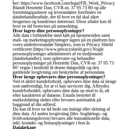
her: https://www.facebook.com/legal/FB_Work_Privacy
Blandt Henriette Dan, CVR-nr. 37 95 73 80 og alle
forretningspartnere og leverandører forefindes en
databehandleraftale, der til hver en tid skal sikre
brugernes og kundernes interesser. Disse aftaler kan til
hver en tid fremvises på anmodning.
Hvor lagres dine personoplysninger?
Alle data i forbindelse med køb på hjemmesiden samt
mail- og marketingoplysninger lagres på en platform hos
vores underleverandør Simplero, som er Privacy Shield
certificeret (https://www.privacyshield.gov) Nogle
personoplysninger administreres af en tredjemand
(databehandler), som opbevarer og behandler
personoplysninger på Henriette Dan, CVR-nr. 37 95 73
80’ vegne i henhold til denne datapolitik og den
gældende lovgivning om beskyttelse af persondata.
Hvor længe opbevares dine personoplysninger?
Ved et aktivt kundeforhold, opbevares dine data så længe
som nødvendigt, for at vi kan servicere dig. Afbrydes
kundeforholdet, opbevares dine data op mod to år, alt
efter karakteren af dataene. Emails benyttet til
markedsføring slettes eller bevares automatisk på
baggrund af din adfærd.
Du kan til hver en tid bede om indsigt eller sletning af
dine data. Af anden lovgivning (hhv. bogførings- og
hvidvaskningsloven) bevares alle transaktionelle data,
inkl. kontakt- og firmaoplysninger i fem år.
Datalækage