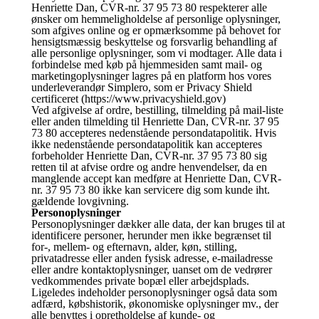
Henriette Dan, CVR-nr. 37 95 73 80 respekterer alle
ønsker om hemmeligholdelse af personlige oplysninger,
som afgives online og er opmærksomme på behovet for
hensigtsmæssig beskyttelse og forsvarlig behandling af
alle personlige oplysninger, som vi modtager. Alle data i
forbindelse med køb på hjemmesiden samt mail- og
marketingoplysninger lagres på en platform hos vores
underleverandør Simplero, som er Privacy Shield
certificeret (https://www.privacyshield.gov)
Ved afgivelse af ordre, bestilling, tilmelding på mail-liste
eller anden tilmelding til Henriette Dan, CVR-nr. 37 95
73 80 accepteres nedenstående persondatapolitik. Hvis
ikke nedenstående persondatapolitik kan accepteres
forbeholder Henriette Dan, CVR-nr. 37 95 73 80 sig
retten til at afvise ordre og andre henvendelser, da en
manglende accept kan medføre at Henriette Dan, CVR-
nr. 37 95 73 80 ikke kan servicere dig som kunde iht.
gældende lovgivning.
Personoplysninger
Personoplysninger dækker alle data, der kan bruges til at
identificere personer, herunder men ikke begrænset til
for-, mellem- og efternavn, alder, køn, stilling,
privatadresse eller anden fysisk adresse, e-mailadresse
eller andre kontaktoplysninger, uanset om de vedrører
vedkommendes private bopæl eller arbejdsplads.
Ligeledes indeholder personoplysninger også data som
adfærd, købshistorik, økonomiske oplysninger mv., der
alle benyttes i opretholdelse af kunde- og