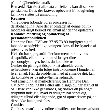
på: info@henriettedan.dk
Bemærk! Når først alle data er slettede, kan disse ikke
genskabes. Data, der kræves opbevaret ift. lovgivning
kan ikke slettes på anmodning.
Revision
Vi reviderer løbende vores processer for
databehandling. Alle der er omfattet af denne politik,
modtager årligt besked via email når denne opdateres.
Kontakt, ændring og opdatering af
persondatapolitikken
Henriette Dan, CVR-nr. 37 95 73 80 forpligter sig til
løbende at opfylde lovgivningens krav til beskyttelse af
privatlivets fred.
Hvis du har spørgsmål eller kommentarer til vores
datapolitik, eller til hvordan vi bruger dine
personoplysninger, bedes du kontakte os.
Ønsker du på noget tidspunkt at afmelde vores
nyhedsbreve, kan du følge instruktionerne I bunden af
hver email. Har du problemer med at afmelde dig, kan
du kontakte os på info@henriettedan.dk.
Ved afmelding af markedsføring fra Henriette Dan,
CVR-nr. 37 95 73 80 slettes alle tilsagn du har afgivet til
os. Disse kan ikke genskabes, og ønsker du på noget
tidspunkt indsigt i, hvad vi tidligere har sendt dig,
tidligere tilbud eller lignende, gør vi opmærksom på, at
disse ikke kan genskabes.
Cookies
Cookies er små nødvendige tekstfiler, som bruges af stort