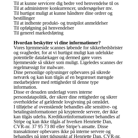
Til at kunne servicere dig bedre ved henvendelse til os
Til at administrere konkurrencer, undersøgelser mv.
Til hurtigst muligt at kunne håndtere dine ordrer og
bestillinger
Til at indhente produkt- og trustpilot anmeldelser
Til opfølgning på henvendelser
Til generel markedsføring
Hvordan beskytter vi dine informationer?
Vores hjemmeside scannes løbende for sikkerhedsbrister
og svagheder, for at vi hurtigst muligt kan udelukke
potentielle datalækager og dermed gøre vores
hjemmeside så sikker som muligt. Ligeledes scannes der
regelmæssigt for malware.
Dine personlige oplysninger opbevares på sikrede
netværk og kan kun tilgås af en begrænset mængde
medarbejdere med rettigheder til denne type
information.
Disse er desuden underlagt vores interne
persondatapolitik, der sikrer dine rettigheder og sikrer
overholdelse af gældende lovgivning på området.
I tilføjelse af ovenstående behandles alle sensitive- og
betalingsinformationer på krypterede servere, der ikke
kan tilgås udefra. Kreditkortinformationer behandles af
Stripe og kan ikke tilgås af hverken Henriette Dan,
CVR-nr. 37 95 73 80 eller Stripe’s ansatte. Disse
transaktioner opbevares ikke på interne servere og
behandles på intet tidspunkt af Henriette Dan, CVR-nr.