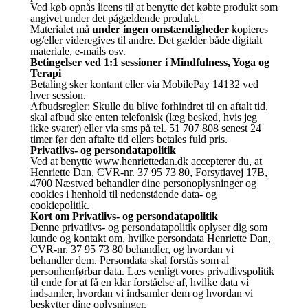
Ved køb opnås licens til at benytte det købte produkt som
angivet under det pågældende produkt.
Materialet må
under ingen omstændigheder
kopieres
og/eller videregives til andre. Det gælder både digitalt
materiale, e-mails osv.
Betingelser ved 1:1 sessioner i Mindfulness, Yoga og
Terapi
Betaling sker kontant eller via MobilePay 14132 ved
hver session.
Afbudsregler: Skulle du blive forhindret til en aftalt tid,
skal afbud ske enten telefonisk (læg besked, hvis jeg
ikke svarer) eller via sms på tel. 51 707 808 senest 24
timer før den aftalte tid ellers betales fuld pris.
Privatlivs- og persondatapolitik
Ved at benytte www.henriettedan.dk accepterer du, at
Henriette Dan, CVR-nr. 37 95 73 80, Forsytiavej 17B,
4700 Næstved behandler dine personoplysninger og
cookies i henhold til nedenstående data- og
cookiepolitik.
Kort om Privatlivs- og persondatapolitik
Denne privatlivs- og persondatapolitik oplyser dig som
kunde og kontakt om, hvilke persondata Henriette Dan,
CVR-nr. 37 95 73 80 behandler, og hvordan vi
behandler dem. Persondata skal forstås som al
personhenførbar data. Læs venligt vores privatlivspolitik
til ende for at få en klar forståelse af, hvilke data vi
indsamler, hvordan vi indsamler dem og hvordan vi
beskytter dine oplysninger.