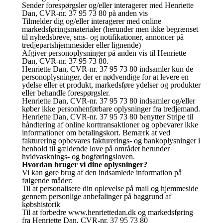
Sender forespørgsler og/eller interagerer med Henriette
Dan, CVR-nr. 37 95 73 80 på anden vis
Tilmelder dig og/eller interagerer med online
markedsføringsmaterialer (herunder men ikke begrænset
til nyhedsbreve, sms- og notifikationer, annoncer på
tredjepartshjemmesider eller lignende)
Afgiver personoplysninger på anden vis til Henriette
Dan, CVR-nr. 37 95 73 80.
Henriette Dan, CVR-nr. 37 95 73 80 indsamler kun de
personoplysninger, der er nødvendige for at levere en
ydelse eller et produkt, markedsføre ydelser og produkter
eller behandle forespørgsler.
Henriette Dan, CVR-nr. 37 95 73 80 indsamler og/eller
køber ikke personhenførbare oplysninger fra tredjemand.
Henriette Dan, CVR-nr. 37 95 73 80 benytter Stripe til
håndtering af online korttransaktioner og opbevarer ikke
informationer om betalingskort. Bemærk at ved
fakturering opbevares fakturerings- og bankoplysninger i
henhold til gældende love på området herunder
hvidvasknings- og bogføringsloven.
Hvordan bruger vi dine oplysninger?
Vi kan gøre brug af den indsamlede information på
følgende måder:
Til at personalisere din oplevelse på mail og hjemmeside
gennem personlige anbefalinger på baggrund af
købshistorik
Til at forbedre www.henriettedan.dk og markedsføring
fra Henriette Dan, CVR-nr. 37 95 73 80