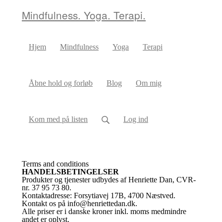
Mindfulness. Yoga. Terapi.
Hjem
Mindfulness
Yoga
Terapi
Åbne hold og forløb
Blog
Om mig
Kom med på listen
Log ind
Terms and conditions
HANDELSBETINGELSER
Produkter og tjenester udbydes af Henriette Dan, CVR-
nr. 37 95 73 80.
Kontaktadresse: Forsytiavej 17B, 4700 Næstved.
Kontakt os på info@henriettedan.dk.
Alle priser er i danske kroner inkl. moms medmindre
andet er oplyst.