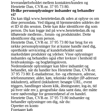
leverandørforholdet mellem kontakten/kunden og
Henriette Dan, CVR-nr. 37 95 73 80.
Hvilke personoplysninger indsamler og behandler
vi?
Du kan tilgå www.henriettedan.dk uden at oplyse os om
dine persondata. Ved tilgang til hjemmesiden uddeles der
et ID til din session. Dette kan ikke identificere dig som
person. Du kan logge ind på www.henriettedan.dk og
tilhørende medlems-, forum- og produktsider. Dette
identificerer dig som person.
Henriette Dan, CVR-nr. 37 95 73 80 har brug for en
række personoplysninger for at kunne handle med dig,
opretholde servicering af kundeforholdet samt
markedsføre produkter og ydelser. Visse oplysninger
indsamles og behandles også efter lovkrav i henhold til
hvidvasknings- og bogføringsloven.
Nedenstående oplysninger kan blive indsamlet og
behandlet, når du handler hos Henriette Dan, CVR-nr.
37 95 73 80: E-mailadresse, for- og efternavn, adresse,
telefonnummer, alder, køn, tekniske detaljer (IP-adresser
inkluderet), adfærd (inkluderet: besøgte URL, event
triggers, handlinger såsom klik, åbningsrater, log-in, tid
på hver side mv.), geografiske data samt data, der måtte
være nødvendige for gennemførsel af en handel.
Henriette Dan, CVR-nr. 37 95 73 80 indsamler og
behandler oplysninger om dig, når du:
Opretter en konto
Foretager køb