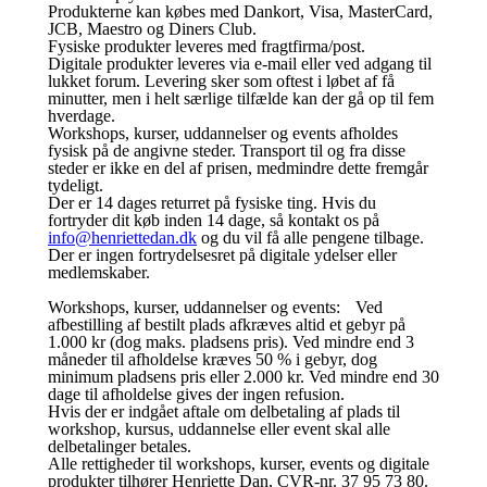
Produkterne kan købes med Dankort, Visa, MasterCard,
JCB, Maestro og Diners Club.
Fysiske produkter leveres med fragtfirma/post.
Digitale produkter leveres via e-mail eller ved adgang til
lukket forum. Levering sker som oftest i løbet af få
minutter, men i helt særlige tilfælde kan der gå op til fem
hverdage.
Workshops, kurser, uddannelser og events afholdes
fysisk på de angivne steder. Transport til og fra disse
steder er ikke en del af prisen, medmindre dette fremgår
tydeligt.
Der er 14 dages returret på fysiske ting. Hvis du
fortryder dit køb inden 14 dage, så kontakt os på
info@henriettedan.dk
og du vil få alle pengene tilbage.
Der er ingen fortrydelsesret på digitale ydelser eller
medlemskaber.
Workshops, kurser, uddannelser og events: Ved
afbestilling af bestilt plads afkræves altid et gebyr på
1.000 kr (dog maks. pladsens pris). Ved mindre end 3
måneder til afholdelse kræves 50 % i gebyr, dog
minimum pladsens pris eller 2.000 kr. Ved mindre end 30
dage til afholdelse gives der ingen refusion.
Hvis der er indgået aftale om delbetaling af plads til
workshop, kursus, uddannelse eller event skal alle
delbetalinger betales.
Alle rettigheder til workshops, kurser, events og digitale
produkter tilhører Henriette Dan, CVR-nr. 37 95 73 80.