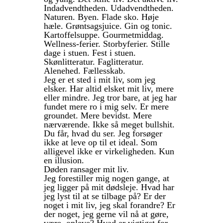
Indadvendtheden. Udadvendtheden.
Naturen. Byen. Flade sko. Høje
hæle. Grøntsagsjuice. Gin og tonic.
Kartoffelsuppe. Gourmetmiddag.
Wellness-ferier. Storbyferier. Stille
dage i stuen. Fest i stuen.
Skønlitteratur. Faglitteratur.
Alenehed. Fællesskab.
Jeg er et sted i mit liv, som jeg
elsker. Har altid elsket mit liv, mere
eller mindre. Jeg tror bare, at jeg har
fundet mere ro i mig selv. Er mere
groundet. Mere bevidst. Mere
nærværende. Ikke så meget bullshit.
Du får, hvad du ser. Jeg forsøger
ikke at leve op til et ideal. Som
alligevel ikke er virkeligheden. Kun
en illusion.
Døden ransager mit liv.
Jeg forestiller mig nogen gange, at
jeg ligger på mit dødsleje. Hvad har
jeg lyst til at se tilbage på? Er der
noget i mit liv, jeg skal forandre? Er
der noget, jeg gerne vil nå at gøre,
være, opleve? Hvad er vigtigst for