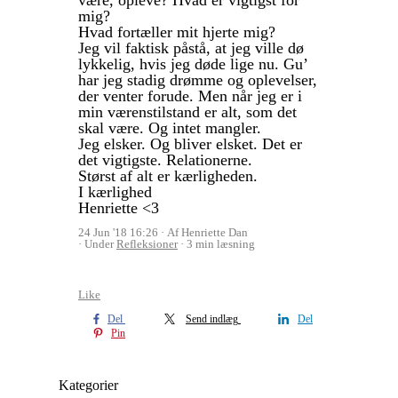
mig?
Hvad fortæller mit hjerte mig?
Jeg vil faktisk påstå, at jeg ville dø
lykkelig, hvis jeg døde lige nu. Gu’
har jeg stadig drømme og oplevelser,
der venter forude. Men når jeg er i
min værenstilstand er alt, som det
skal være. Og intet mangler.
Jeg elsker. Og bliver elsket. Det er
det vigtigste. Relationerne.
Størst af alt er kærligheden.
I kærlighed
Henriette <3
24 Jun '18 16:26
Af Henriette Dan
Under
Refleksioner
3 min læsning
Like
Del
Send indlæg
Del
Pin
Kategorier