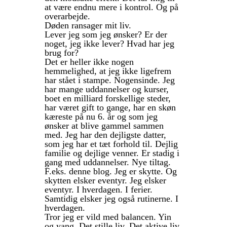
at være endnu mere i kontrol. Og på
overarbejde.
Døden ransager mit liv.
Lever jeg som jeg ønsker? Er der
noget, jeg ikke lever? Hvad har jeg
brug for?
Det er heller ikke nogen
hemmelighed, at jeg ikke ligefrem
har stået i stampe. Nogensinde. Jeg
har mange uddannelser og kurser,
boet en milliard forskellige steder,
har været gift to gange, har en skøn
kæreste på nu 6. år og som jeg
ønsker at blive gammel sammen
med. Jeg har den dejligste datter,
som jeg har et tæt forhold til. Dejlig
familie og dejlige venner. Er stadig i
gang med uddannelser. Nye tiltag.
F.eks. denne blog. Jeg er skytte. Og
skytten elsker eventyr. Jeg elsker
eventyr. I hverdagen. I ferier.
Samtidig elsker jeg også rutinerne. I
hverdagen.
Tror jeg er vild med balancen. Yin
og yang. Det stille liv. Det aktive liv.