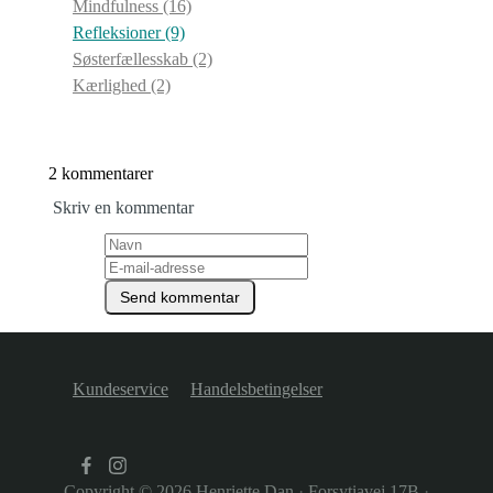
Mindfulness
(16)
Refleksioner
(9)
Søsterfællesskab
(2)
Kærlighed
(2)
2 kommentarer
Skriv en kommentar
Kundeservice
Handelsbetingelser
Copyright © 2026
Henriette Dan
·
Forsytiavej 17B
·