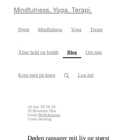
Mindfulness. Yoga. Terapi.
Hjem
Mindfulness
Yoga
Terapi
(current)
Åbne hold og forløb
Blog
Om mig
Kom med på listen
Log ind
24 Jun '18 16:26
Af Henriette Dan
Under
Refleksioner
3 min læsning
Døden ransager mit liv og størst